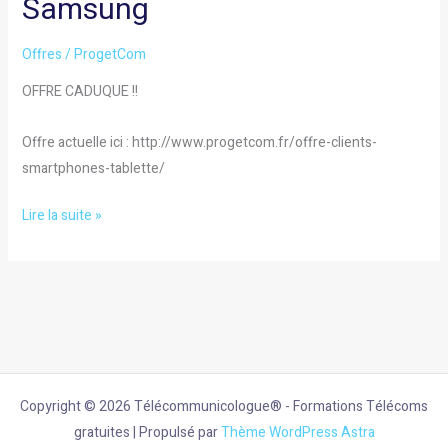
Samsung
client
Apple
Offres
/
ProgetCom
et
OFFRE CADUQUE !!
Samsung
Offre actuelle ici : http://www.progetcom.fr/offre-clients-
smartphones-tablette/
Lire la suite »
Copyright © 2026 Télécommunicologue® - Formations Télécoms
gratuites | Propulsé par
Thème WordPress Astra