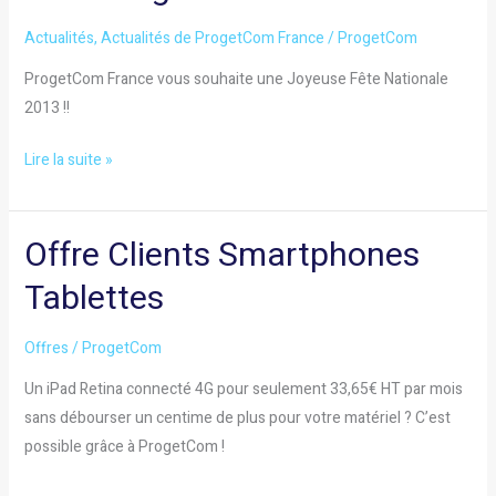
2013
Actualités
,
Actualités de ProgetCom France
/
ProgetCom
avec
ProgetCom France vous souhaite une Joyeuse Fête Nationale
ProgetCom
2013 !!
Lire la suite »
Offre Clients Smartphones
Offre
Clients
Tablettes
Smartphones
Tablettes
Offres
/
ProgetCom
Un iPad Retina connecté 4G pour seulement 33,65€ HT par mois
sans débourser un centime de plus pour votre matériel ? C’est
possible grâce à ProgetCom !