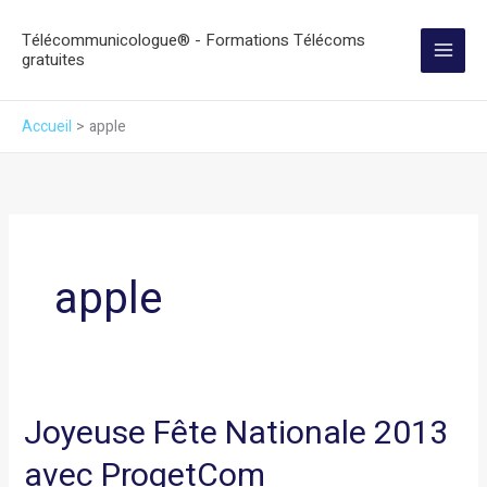
Aller
Télécommunicologue® - Formations Télécoms
au
gratuites
contenu
Accueil
apple
apple
Joyeuse Fête Nationale 2013
Joyeuse
Fête
avec ProgetCom
Nationale