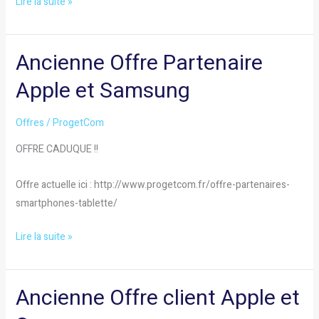
Lire la suite »
Ancienne Offre Partenaire
Ancienne
Offre
Apple et Samsung
Partenaire
Apple
Offres
/
ProgetCom
et
OFFRE CADUQUE !!
Samsung
Offre actuelle ici : http://www.progetcom.fr/offre-partenaires-
smartphones-tablette/
Lire la suite »
Ancienne Offre client Apple et
Ancienne
Offre