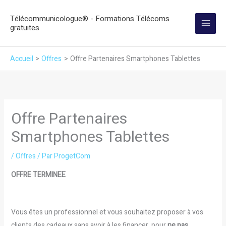
Aller
Télécommunicologue® - Formations Télécoms
au
gratuites
contenu
Accueil
Offres
Offre Partenaires Smartphones Tablettes
Offre Partenaires
Smartphones Tablettes
/
Offres
/ Par
ProgetCom
OFFRE TERMINEE
Vous êtes un professionnel et vous souhaitez proposer à vos
clients des cadeaux sans avoir à les financer, pour
ne pas