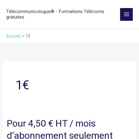
Aller
Télécommunicologue® - Formations Télécoms
au
gratuites
contenu
Accueil
1€
1€
Pour 4,50 € HT / mois
Pour
4,50
d’abonnement seulement
€