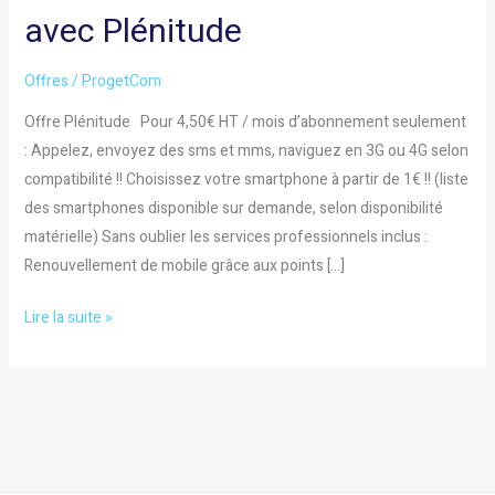
avec Plénitude
HT
/
mois
Offres
/
ProgetCom
d’abonnement
Offre Plénitude Pour 4,50€ HT / mois d’abonnement seulement
seulement
: Appelez, envoyez des sms et mms, naviguez en 3G ou 4G selon
avec
compatibilité !! Choisissez votre smartphone à partir de 1€ !! (liste
Plénitude
des smartphones disponible sur demande, selon disponibilité
matérielle) Sans oublier les services professionnels inclus :
Renouvellement de mobile grâce aux points […]
Lire la suite »